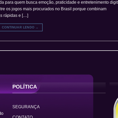
da para quem busca emoção, praticidade e entretenimento digi
ntre os jogos mais procurados no Brasil porque combinam
s rápidas e […]
CONTINUAR LENDO
→
POLÍTICA
SEGURANÇA
do
CONTATO