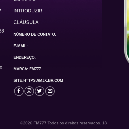
o
INTRODUZIR
CLÁUSULA
88
NÚMERO DE CONTATO:
E-MAIL:
ENDEREÇO:
ue
MARCA: FM777
SITE:HTTPS://MJX.BR.COM
©2026
FM777
.Todos os direitos reservados. 18+