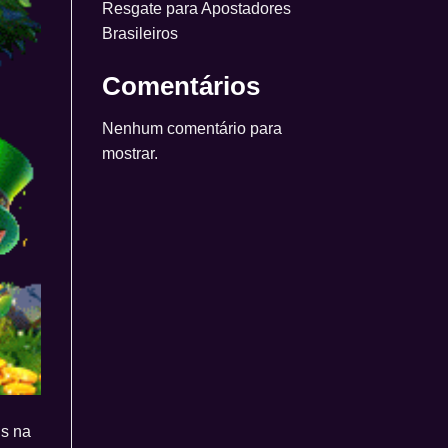
Resgate para Apostadores
Brasileiros
Comentários
Nenhum comentário para
mostrar.
s na