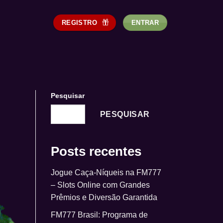
REGISTRO
ENTRAR
Pesquisar
PESQUISAR
Posts recentes
Jogue Caça-Níqueis na FM777
– Slots Online com Grandes
Prêmios e Diversão Garantida
FM777 Brasil: Programa de