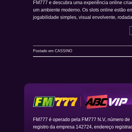
FM777 e descubra uma experiência online cria
um ambiente moderno. Os slots online estão e
jogabilidade simples, visual envolvente, rodada
Postado em
CASSINO
FM777 é operado pela FM777 N.V, número de
registro da empresa 142724, endereço registra