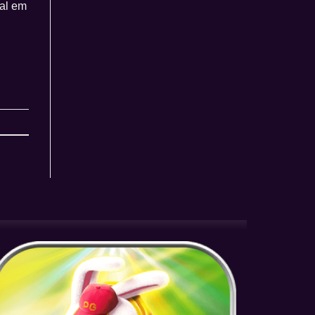
tal em